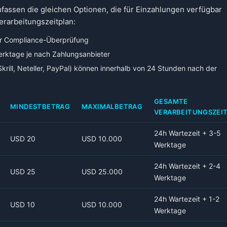
ssen die gleichen Optionen, die für Einzahlungen verfügbar
erarbeitungszeitplan:
ür Compliance-Überprüfung
erktage je nach Zahlungsanbieter
krill, Neteller, PayPal) können innerhalb von 24 Stunden nach der
GESAMTE
MINDESTBETRAG
MAXIMALBETRAG
VERARBEITUNGSZEI
24h Wartezeit + 3-5
USD 20
USD 10.000
Werktage
24h Wartezeit + 2-4
USD 25
USD 25.000
Werktage
24h Wartezeit + 1-2
USD 10
USD 10.000
Werktage