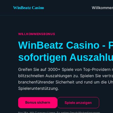
WinBeatz Casino
Willkomme
WILLKOMMENSBONUS
WinBeatz Casino -
sofortigen Auszahl
Greifen Sie auf 3000+ Spiele von Top-Providern 
blitzschnellen Auszahlungen zu. Spielen Sie vertr
branchenführender Sicherheit und rund um die Uh
Spielerunterstützung.
Bonus sichern
Spiele anzeigen
Nur 18+. Mit Curacao-Lizenz. Es gelten Geschäftsbedingungen.