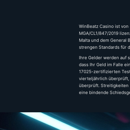
WinBeatz Casino ist von
MGA/CL1/847/2019 lizenzi
Malta und dem General Be
strengen Standards für d
Ihre Gelder werden auf 
dass Ihr Geld im Falle e
17025-zertifizierten Test
vierteljährlich überprü
überprüft. Streitigkeite
eine bindende Schiedsger