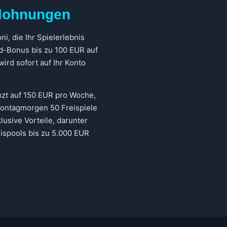
elohnungen
i, die Ihr Spielerlebnis
d-Bonus bis zu 100 EUR auf
rd sofort auf Ihr Konto
nzt auf 150 EUR pro Woche,
ontagmorgen 50 Freispiele
lusive Vorteile, darunter
ispools bis zu 5.000 EUR