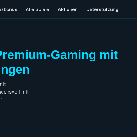
nsbonus
Alle Spiele
Aktionen
Unterstützung
 Premium-Gaming mit
ungen
mit
auensvoll mit
r