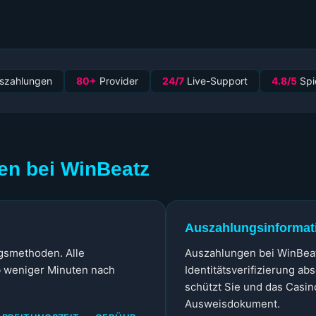
szahlungen
80+
Provider
24/7
Live-Support
4.8/5
Spi
en bei WinBeatz
Auszahlungsinformat
ngsmethoden. Alle
Auszahlungen bei WinBeatz
b weniger Minuten nach
Identitätsverifizierung ab
schützt Sie und das Casino
Ausweisdokument.