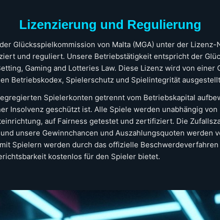
Lizenzierung und Regulierung
 der Glücksspielkommission von Malta (MGA) unter der Lizen
ert und reguliert. Unsere Betriebstätigkeit entspricht der Gl
tting, Gaming and Lotteries Law. Diese Lizenz wird von einer G
en Betriebskodex, Spielerschutz und Spielintegrität ausgestellt
segregierten Spielerkonten getrennt vom Betriebskapital aufbe
iner Insolvenz geschützt ist. Alle Spiele werden unabhängig von
einrichtung, auf Fairness getestet und zertifiziert. Die Zufall
ft, und unsere Gewinnchancen und Auszahlungsquoten werden v
n mit Spielern werden durch das offizielle Beschwerdeverfahre
ichtsbarkeit kostenlos für den Spieler bietet.