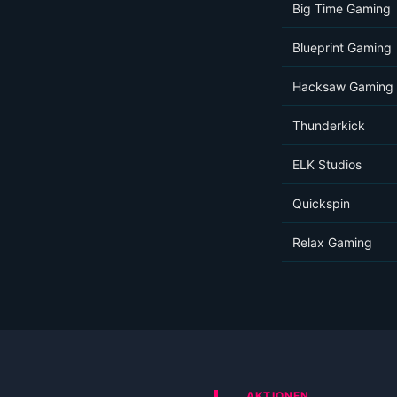
Big Time Gaming
Blueprint Gaming
Hacksaw Gaming
Thunderkick
ELK Studios
Quickspin
Relax Gaming
AKTIONEN