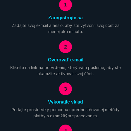
1
Zaregistrujte sa
Zadajte svoj e-mail a heslo, aby ste vytvorili svoj účet za
menej ako minútu.
2
Overovať e-mail
Kliknite na link na potvrdenie, ktorý vám pošleme, aby ste
okamžite aktivovali svoj účet.
3
Vykonajte vklad
Pridajte prostriedky pomocou uprednostňovanej metódy
platby s okamžitým spracovaním.