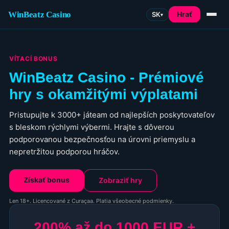
WinBeatz Casino
Hrať
SK
▾
VÍTACÍ BONUS
WinBeatz Casino - Prémiové
hry s okamžitými výplatami
Pristupujte k 3000+ játeam od najlepších poskytovateľov
s bleskom rýchlymi výbermi. Hrajte s dôverou
podporovanou bezpečnosťou na úrovni priemyslu a
nepretržitou podporou hráčov.
Získať bonus
Zobraziť hry
Len 18+. Licencované z Curaçaa. Platia všeobecné podmienky.
200% až do 1000 EUR +