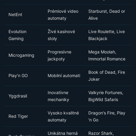
Prémiové video
Starburst, Dead or
NetEnt
automaty
Alive
Evolution
Živé kasínové
Live Roulette, Live
Gaming
stoly
Blackjack
Progresívne
Mega Moolah,
Microgaming
jackpoty
Immortal Romance
Book of Dead, Fire
Play'n GO
Mobilní automati
Joker
Inovatívne
Valkyrie Fortunes,
Yggdrasil
mechaniky
BigWild Safaris
Vysoko kvalitné
Dragon's Fire, Play
Red Tiger
automaty
'n Go
Unikátna herná
Razor Shark,