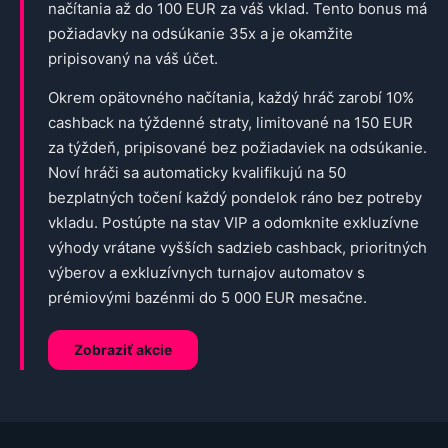
načítania až do 100 EUR za váš vklad. Tento bonus má
požiadavky na odsúkanie 35x a je okamžite
pripisovaný na váš účet.
Okrem opätovného načítania, každý hráč zarobí 10%
cashback na týždenné straty, limitované na 150 EUR
za týždeň, pripisované bez požiadaviek na odsúkanie.
Noví hráči sa automaticky kvalifikujú na 50
bezplatných točení každý pondelok ráno bez potreby
vkladu. Postúpte na stav VIP a odomknite exkluzívne
výhody vrátane vyšších sadzieb cashback, prioritných
výberov a exkluzívnych turnajov automatov s
prémiovými bazénmi do 5 000 EUR mesačne.
Zobraziť akcie