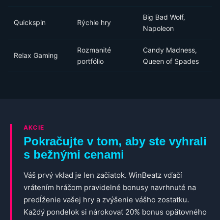
Big Bad Wolf,
Quickspin
Rýchle hry
Napoleon
Rozmanité
Candy Madness,
Relax Gaming
portfólio
Queen of Spades
AKCIE
Pokračujte v tom, aby ste vyhrali
s bežnými cenami
Váš prvý vklad je len začiatok. WinBeatz vďačí
vrátením hráčom pravidelné bonusy navrhnuté na
predĺženie vašej hry a zvýšenie vášho zostatku.
Každý pondelok si nárokovať 20% bonus opätovného