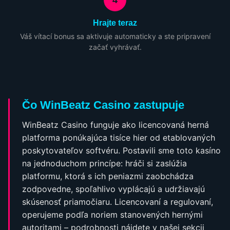
4
Hrajte teraz
Váš vítací bonus sa aktivuje automaticky a ste pripravení
začať vyhrávať.
Čo WinBeatz Casino zastupuje
WinBeatz Casino funguje ako licencovaná herná
platforma ponúkajúca tisíce hier od etablovaných
poskytovateľov softvéru. Postavili sme toto kasíno
na jednoduchom princípe: hráči si zaslúžia
platformu, ktorá s ich peniazmi zaobchádza
zodpovedne, spoľahlivo vyplácajú a udržiavajú
skúsenosť priamočiaru. Licencovaní a regulovaní,
operujeme podľa noriem stanovených hernými
autoritami – podrobnosti nájdete v našej sekcii