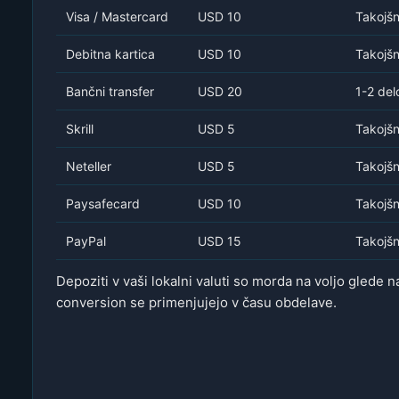
Visa / Mastercard
USD 10
Takojšn
Debitna kartica
USD 10
Takojšn
Bančni transfer
USD 20
1-2 de
Skrill
USD 5
Takojšn
Neteller
USD 5
Takojšn
Paysafecard
USD 10
Takojšn
PayPal
USD 15
Takojšn
Depoziti v vaši lokalni valuti so morda na voljo glede n
conversion se primenjujejo v času obdelave.