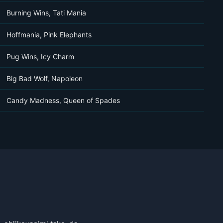
Burning Wins, Tati Mania
Hoffmania, Pink Elephants
Pug Wins, Icy Charm
Big Bad Wolf, Napoleon
Candy Madness, Queen of Spades