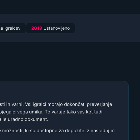
 igralcev
2019
Ustanovljeno
i in varni. Vsi igralci morajo dokončati preverjanje
ojega prvega umika. To varuje tako vas kot tudi
va le uradno dokument.
te možnosti, ki so dostopne za depozite, z naslednjim