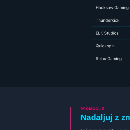
Hacksaw Gaming
Thunderkick
ELK Studios
Quickspin
Relax Gaming
PROMOCIJE
Nadaljuj z 