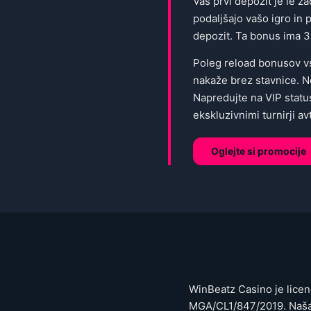
Vaš prvi depozit je le z
podaljšajo vašo igro in
depozit. Ta bonus ima 3
Poleg reload bonusov vs
nakaže brez stavnice. No
Napredujte na VIP status
ekskluzivnimi turnirji 
Oglejte si promocije
WinBeatz Casino je licen
MGA/CL1/847/2019. Naša 