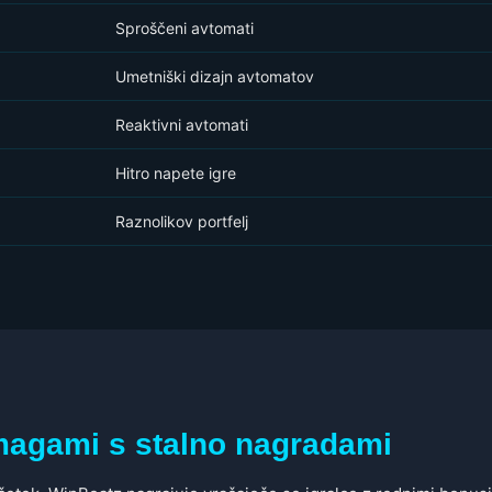
Sproščeni avtomati
Umetniški dizajn avtomatov
Reaktivni avtomati
Hitro napete igre
Raznolikov portfelj
zmagami s stalno nagradami