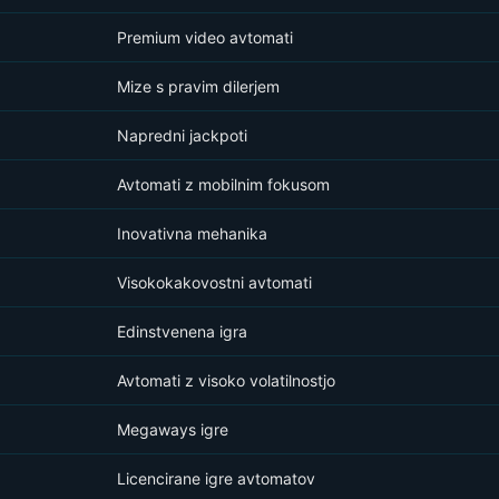
Premium video avtomati
Mize s pravim dilerjem
Napredni jackpoti
Avtomati z mobilnim fokusom
Inovativna mehanika
Visokokakovostni avtomati
Edinstvenena igra
Avtomati z visoko volatilnostjo
Megaways igre
Licencirane igre avtomatov