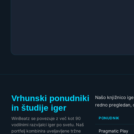
Vrhunski ponudniki
Našo knjižnico ige
redno pregledan, d
in študije iger
WinBeatz se povezuje z več kot 90
PONUDNIK
vodilnimi razvijalci iger po svetu. Naš
portfelj kombinira uveljavljene tržne
Pragmatic Play